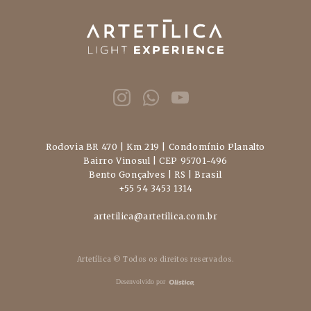
Rodovia BR 470 | Km 219 | Condomínio Planalto
Bairro Vinosul | CEP 95701-496
Bento Gonçalves | RS | Brasil
+55 54 3453 1314
artetilica@artetilica.com.br
Artetílica © Todos os direitos reservados.
Desenvolvido por