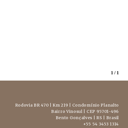
1 / 1
Rodovia BR 470 | Km 219 | Condomínio Planalto
Bairro Vinosul | CEP 95701-496
Bento Gonçalves | RS | Brasil
+55 54 3453 1314