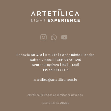
Rodovia BR 470 | Km 219 | Condomínio Planalto
Bairro Vinosul | CEP 95701-496
Bento Gonçalves | RS | Brasil
+55 54 3453 1314
artetilica@artetilica.com.br
Artetílica © Todos os direitos reservados.
Desenvolvido por