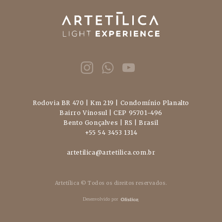
Rodovia BR 470 | Km 219 | Condomínio Planalto
Bairro Vinosul | CEP 95701-496
Bento Gonçalves | RS | Brasil
+55 54 3453 1314
artetilica@artetilica.com.br
Artetílica © Todos os direitos reservados.
Desenvolvido por