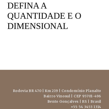
DEFINA A
QUANTIDADE E O
DIMENSIONAL
Rodovia BR 470 | Km 219 | Condomínio Planalto
Bairro Vinosul | CEP 95701-496
Bento Gonçalves | RS | Brasil
+55 54 3453 1314